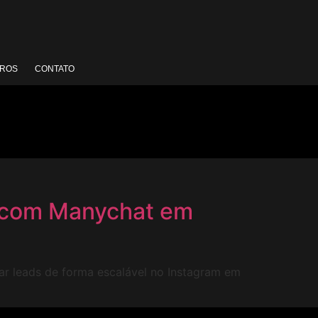
VROS
CONTATO
m com Manychat em
car leads de forma escalável no Instagram em