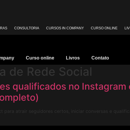
TRAS
CONSULTORIA
CURSOS IN COMPANY
CURSO ONLINE
LI
ompany
Curso online
Livros
Contato
ra de Rede Social
es qualificados no Instagra
completo)
para atrair seguidores certos, iniciar conversas e qualifi