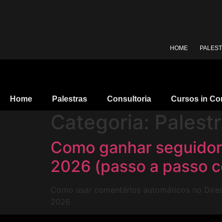
Ir
para
o
conteúdo
HOME
PALES
Home
Palestras
Consultoria
Cursos in C
Categoria:
Palest
Como ganhar seguidor
2026 (passo a passo 
Como usar comentários automáticos no Direct 
2026