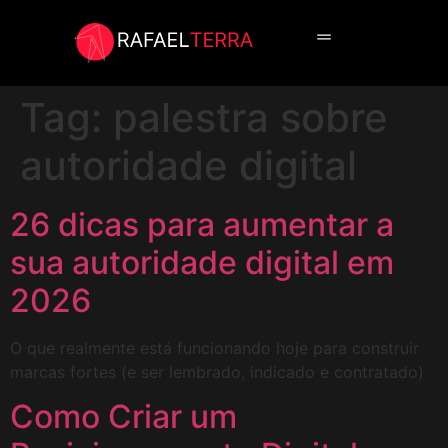
Cursos in Company
Curso online
Tag:
palestra sobre
autoridade digital
26 dicas para aumentar a
sua autoridade digital em
2026
O que realmente está funcionando hoje para construir
marcas fortes (e ser lembrado, indicado e contratado)
Como Criar um