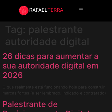
Cursos in Company
Curso online
Tag:
palestrante
autoridade digital
26 dicas para aumentar a
sua autoridade digital em
2026
O que realmente está funcionando hoje para construir
marcas fortes (e ser lembrado, indicado e contratado)
Palestrante de